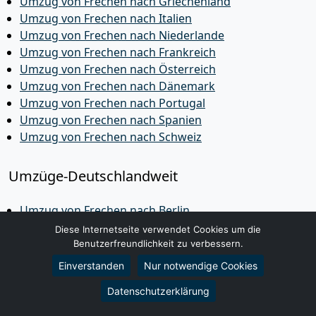
Umzug von Frechen nach Griechenland
Umzug von Frechen nach Italien
Umzug von Frechen nach Niederlande
Umzug von Frechen nach Frankreich
Umzug von Frechen nach Österreich
Umzug von Frechen nach Dänemark
Umzug von Frechen nach Portugal
Umzug von Frechen nach Spanien
Umzug von Frechen nach Schweiz
Umzüge-Deutschlandweit
Umzug von Frechen nach Berlin
Umzug von Frechen nach Bonn
Diese Internetseite verwendet Cookies um die
Umzug von Frechen nach Essen
Benutzerfreundlichkeit zu verbessern.
Umzug von Frechen nach Leipzig
Einverstanden
Nur notwendige Cookies
Umzug von Frechen nach Bremen
Datenschutzerklärung
Umzug von Frechen nach Cottbus
Umzug von Frechen nach Dresden