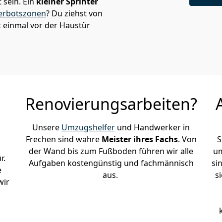
sein. Ein
kleiner Sprinter
erbotszonen
? Du ziehst von
 einmal vor der Haustür
Renovierungsarbeiten?
Unsere
Umzugshelfer
und Handwerker in
Frechen sind wahre
Meister ihres Fachs
. Von
S
der Wand bis zum Fußboden führen wir alle
um
r.
Aufgaben kostengünstig und fachmännisch
si
e
aus.
s
wir