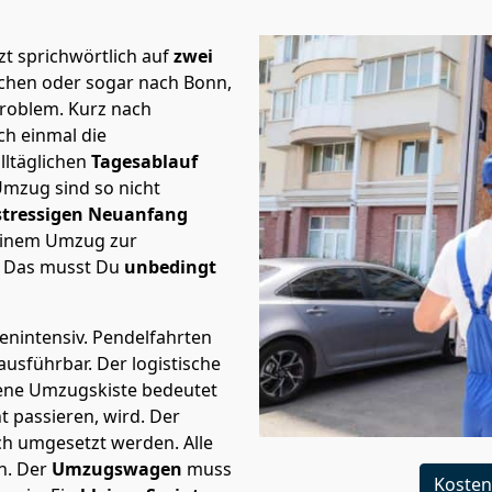
t sprichwörtlich auf
zwei
achen oder sogar nach Bonn,
Problem.
Kurz nach
h einmal die
lltäglichen
Tagesablauf
Umzug sind so nicht
stressigen Neuanfang
 einem Umzug zur
. Das musst Du
unbedingt
tenintensiv. Pendelfahrten
 ausführbar.
Der logistische
sene Umzugskiste bedeutet
ht passieren, wird.
Der
ch umgesetzt werden. Alle
n. Der
Umzugswagen
muss
Kosten