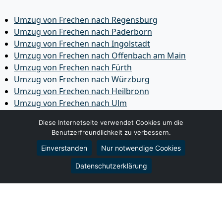
Umzug von Frechen nach Regensburg
Umzug von Frechen nach Paderborn
Umzug von Frechen nach Ingolstadt
Umzug von Frechen nach Offenbach am Main
Umzug von Frechen nach Fürth
Umzug von Frechen nach Würzburg
Umzug von Frechen nach Heilbronn
Umzug von Frechen nach Ulm
Umzug von Frechen nach Pforzheim
Diese Internetseite verwendet Cookies um die
Umzug von Frechen nach Wolfsburg
Benutzerfreundlichkeit zu verbessern.
Umzug von Frechen nach Bottrop
Einverstanden
Nur notwendige Cookies
Umzug von Frechen nach Göttingen
Umzug von Frechen nach Reutlingen
Datenschutzerklärung
Umzug von Frechen nach Bremer­haven
Umzug von Frechen nach Koblenz
Umzug von Frechen nach Erlangen
Umzug von Frechen nach Bergisch Gladbach