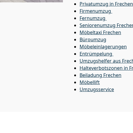
Privatumzug in Frechen
Firmenumzug
Fernumzug
Seniorenumzug Freche
Möbeltaxi
Frechen
Büroumzug
Möbeleinlagerungen
Entrümpelung
Umzugshelfer aus Frec
Halteverbotszonen in F
Beiladung
Frechen
Möbellift
Umzugsservice