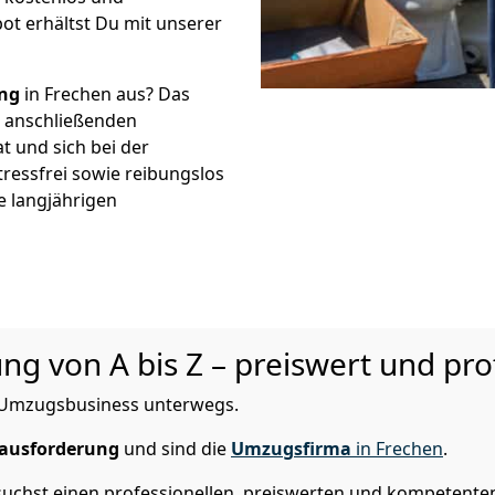
ot erhältst Du mit unserer
ng
in Frechen aus? Das
r anschließenden
t und sich bei der
tressfrei sowie reibungslos
e langjährigen
 von A bis Z – preiswert und prof
im Umzugsbusiness unterwegs.
ausforderung
und sind die
Umzugsfirma
in Frechen
.
chst einen professionellen, preiswerten und kompetenten 