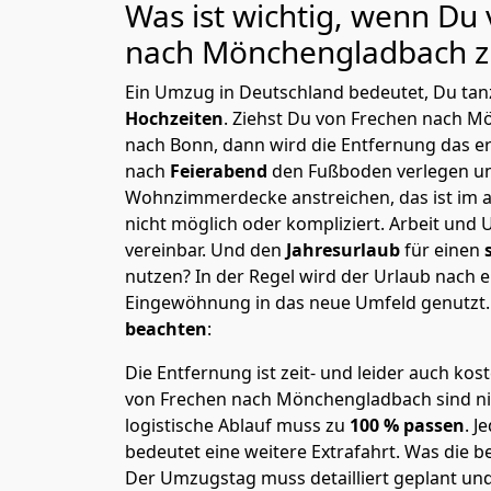
Was ist wichtig, wenn Du
nach Mönchen­gladbach
z
Ein Umzug in Deutschland bedeutet, Du tanz
Hochzeiten
. Ziehst Du von Frechen nach M
nach Bonn, dann wird die Entfernung das e
nach
Feierabend
den Fußboden verlegen un
Wohnzimmerdecke anstreichen, das ist im a
nicht möglich oder kompliziert.
Arbeit und 
vereinbar. Und den
Jahresurlaub
für einen
nutzen? In der Regel wird der Urlaub nach
Eingewöhnung in das neue Umfeld genutzt
beachten
:
Die Entfernung ist zeit- und leider auch kos
von Frechen nach Mönchen­gladbach sind nic
logistische Ablauf muss zu
100 % passen
. 
bedeutet eine weitere Extrafahrt. Was die be
Der Umzugstag muss detailliert geplant un