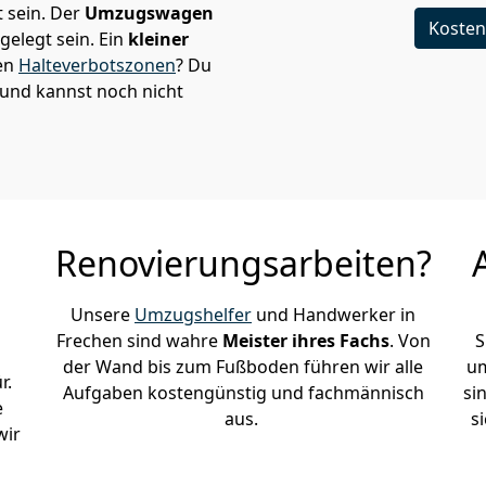
 sein. Der
Umzugswagen
Kosten
elegt sein. Ein
kleiner
den
Halteverbotszonen
? Du
und kannst noch nicht
Renovierungsarbeiten?
Unsere
Umzugshelfer
und Handwerker in
Frechen sind wahre
Meister ihres Fachs
. Von
S
der Wand bis zum Fußboden führen wir alle
um
r.
Aufgaben kostengünstig und fachmännisch
si
e
aus.
s
wir