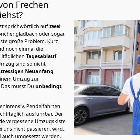
 von Frechen
iehst?
t sprichwörtlich auf
zwei
önchen­gladbach oder sogar
rste große Problem.
Kurz
d noch einmal die
lltäglichen
Tagesablauf
Umzug sind so nicht
stressigen Neuanfang
 einem Umzug zur
. Das musst Du
unbedingt
tenintensiv. Pendelfahrten
ht täglich ausführbar.
Der
Jede vergessene Umzugskiste
i uns nicht passieren, wird.
d auch umgesetzt werden.