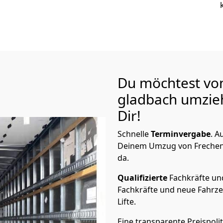
Du möchtest vo
gladbach
umzieh
Dir!
Schnelle
Terminvergabe
.
Au
Deinem Umzug von Frechen 
da.
Qualifizierte
Fachkräfte u
Fachkräfte und neue Fahrze
Lifte.
Eine transparente Preispolit